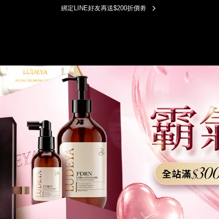
綁定LINE好友再送$200折價劵