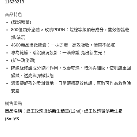
11629213
3 期 0 利率 每期
NT$326
21家銀行
商品特色
合作金庫商業銀行
第一商業銀行
超商取貨付款
(瑰泌精華)
華南商業銀行
彰化商業銀行
800億顆外泌體 × 玫瑰PDRN：院線等級頂奢成分，雙效修護乾
LINE Pay
上海商業儲蓄銀行
台北富邦商業銀行
國泰世華商業銀行
兆豐國際商業銀行
燥/暗沉
Apple Pay
臺灣中小企業銀行
台中商業銀行
4600顆晶爆微膠囊：一抹即爆！高效吸收，清爽不黏膩
匯豐（台灣）商業銀行
華泰商業銀行
專為乾燥、暗沉膚況設計：一滴修護 亮出新生光！
街口支付
聯邦商業銀行
遠東國際商業銀行
(新生瑰泌霜)
元大商業銀行
永豐商業銀行
悠遊付
院線級修護成分協同作用，改善乾燥、暗沉與細紋，使肌膚重回
玉山商業銀行
星展（台灣）商業銀行
緊緻、透亮與彈嫩狀態
台新國際商業銀行
中國信託商業銀行
Google Pay
台灣樂天信用卡公司
濃潤卻輕盈的柔滑質地，日常薄擦高效修護；厚敷可作為救急晚
大哥付你分期
安霜
相關說明
【大哥付你分期使用說明】
銷售重點
AFTEE先享後付
1.本服務由台灣大哥大提供，台灣大哥大用戶可立即使用無須另外申請。
商品名稱：蜂王玫瑰微泌新生精華(12ml)+蜂王玫瑰微泌新生霜
2.付款方式選擇「大哥付你分期」，訂單成立後會自動跳轉到大哥付的交易
相關說明
流程，驗證手機門號後，選擇欲分期的期數、繳款截止日，確認付款後即完
(5ml)*3
【關於「AFTEE先享後付」】
成交易。
ATM付款
AFTEE先享後付是「在收到商品之後才付款」的支付方式。 讓您購物簡單
3.實際核准額度、可分期數及費用金額請依後續交易確認頁面所載為準。
便利好安心！
4.訂單成立30分鐘內，如未前往確認交易或遇審核未通過，訂單將自動取