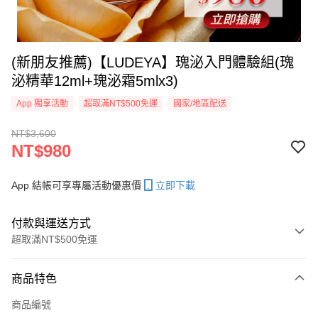
(新朋友推薦)【LUDEYA】瑰泌入門體驗組(瑰
泌精華12ml+瑰泌霜5mlx3)
App 獨享活動
超取滿NT$500免運
國家/地區配送
NT$3,600
NT$980
App 結帳可享專屬活動優惠價
立即下載
付款與運送方式
超取滿NT$500免運
付款方式
商品特色
信用卡一次付款
商品編號
信用卡分期付款