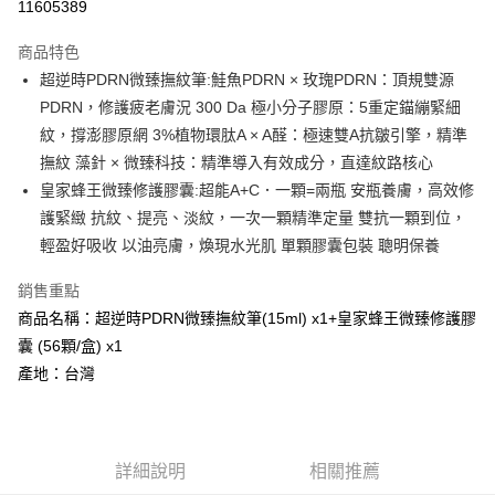
11605389
3 期 0 利率 每期
NT$860
21家銀行
商品特色
合作金庫商業銀行
第一商業銀行
超商取貨付款
超逆時PDRN微臻撫紋筆:鮭魚PDRN × 玫瑰PDRN：頂規雙源
華南商業銀行
彰化商業銀行
PDRN，修護疲老膚況 300 Da 極小分子膠原：5重定錨繃緊細
LINE Pay
上海商業儲蓄銀行
台北富邦商業銀行
國泰世華商業銀行
兆豐國際商業銀行
紋，撐澎膠原網 3%植物環肽A × A醛：極速雙A抗皺引擎，精準
Apple Pay
臺灣中小企業銀行
台中商業銀行
撫紋 藻針 × 微臻科技：精準導入有效成分，直達紋路核心
匯豐（台灣）商業銀行
華泰商業銀行
皇家蜂王微臻修護膠囊:超能A+C．一顆=兩瓶 安瓶養膚，高效修
街口支付
聯邦商業銀行
遠東國際商業銀行
護緊緻 抗紋、提亮、淡紋，一次一顆精準定量 雙抗一顆到位，
元大商業銀行
永豐商業銀行
悠遊付
輕盈好吸收 以油亮膚，煥現水光肌 單顆膠囊包裝 聰明保養
玉山商業銀行
星展（台灣）商業銀行
台新國際商業銀行
中國信託商業銀行
Google Pay
銷售重點
台灣樂天信用卡公司
大哥付你分期
商品名稱：超逆時PDRN微臻撫紋筆(15ml) x1+皇家蜂王微臻修護膠
相關說明
囊 (56顆/盒) x1
【大哥付你分期使用說明】
產地：台灣
AFTEE先享後付
1.本服務由台灣大哥大提供，台灣大哥大用戶可立即使用無須另外申請。
2.付款方式選擇「大哥付你分期」，訂單成立後會自動跳轉到大哥付的交易
相關說明
流程，驗證手機門號後，選擇欲分期的期數、繳款截止日，確認付款後即完
【關於「AFTEE先享後付」】
成交易。
ATM付款
AFTEE先享後付是「在收到商品之後才付款」的支付方式。 讓您購物簡單
3.實際核准額度、可分期數及費用金額請依後續交易確認頁面所載為準。
詳細說明
相關推薦
便利好安心！
4.訂單成立30分鐘內，如未前往確認交易或遇審核未通過，訂單將自動取