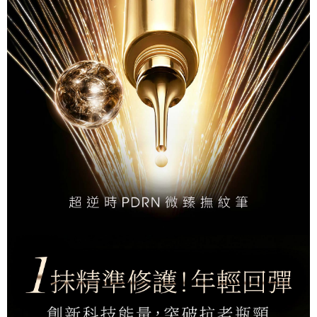
任。
每筆NT$100，滿NT$500(含以上)免運費
４．使用「AFTEE先享後付」時，將依據個別帳號之用戶狀況，依本公司即
時審查核予不同之上限額度；若仍有額度不足之情形，本公司將視審查結果
台灣【離島宅配】
請求用戶進行身份認證。
每筆NT$150，滿NT$1,500(含以上)免運費
５．嚴禁一人註冊多個帳號或使用他人資訊註冊。若發現惡意使用之情形，
恩沛科技股份有限公司將有權停止該用戶之使用額度並採取法律行動。
國家/地區配送
查看運費