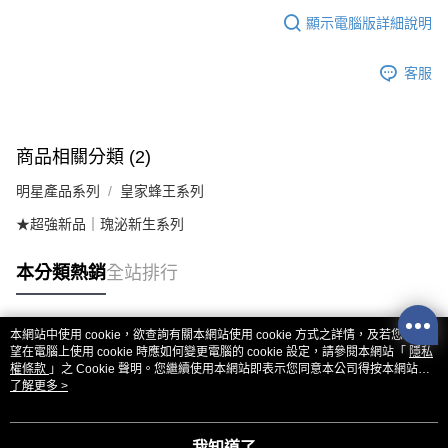
顯示電腦版詳細說明
客服
商品相關分類 (2)
明星產品系列
皇家蜂王系列
★超強新品｜瑰泌新生系列
本分類熱銷
全站排行
本網站中使用 cookie，欲查詢有關本網站使用 cookie 方式之詳情，及若您不希
熱門標籤
望在電腦上使用 cookie 時應如何變更電腦的 cookie 設定，請參閱本網站「
隱私
權條款
」之 Cookie 聲明。您繼續使用本網站即表示您同意本公司得按本網站使
用條款之 Cookie 聲明使用 cookie。
了解更多 >
我知道了