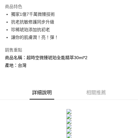
3 期 0 利率 每期
NT$893
21家銀行
商品特色
合作金庫商業銀行
第一商業銀行
超商取貨付款
獨家1億7千萬微臻技術
華南商業銀行
彰化商業銀行
抗老抗敏修護同步升級
LINE Pay
上海商業儲蓄銀行
台北富邦商業銀行
國泰世華商業銀行
兆豐國際商業銀行
珍稀琥珀添加抗初老
Apple Pay
臺灣中小企業銀行
台中商業銀行
讓你的肌膚潤！亮！彈！
匯豐（台灣）商業銀行
華泰商業銀行
街口支付
聯邦商業銀行
遠東國際商業銀行
銷售重點
元大商業銀行
永豐商業銀行
悠遊付
商品名稱：超時空微臻琥珀全能精萃30ml*2
玉山商業銀行
星展（台灣）商業銀行
產地：台灣
台新國際商業銀行
中國信託商業銀行
Google Pay
台灣樂天信用卡公司
大哥付你分期
相關說明
詳細說明
相關推薦
【大哥付你分期使用說明】
AFTEE先享後付
1.本服務由台灣大哥大提供，台灣大哥大用戶可立即使用無須另外申請。
2.付款方式選擇「大哥付你分期」，訂單成立後會自動跳轉到大哥付的交易
相關說明
流程，驗證手機門號後，選擇欲分期的期數、繳款截止日，確認付款後即完
【關於「AFTEE先享後付」】
成交易。
ATM付款
AFTEE先享後付是「在收到商品之後才付款」的支付方式。 讓您購物簡單
3.實際核准額度、可分期數及費用金額請依後續交易確認頁面所載為準。
便利好安心！
4.訂單成立30分鐘內，如未前往確認交易或遇審核未通過，訂單將自動取
１．簡單：不需註冊會員、不需綁卡、不需儲值。
運送方式
消。如遇「轉專審核」未通過狀況，表示未達大哥付你分期系統評分，恕無
２．便利：只要手機號碼，簡訊認證，即可結帳。