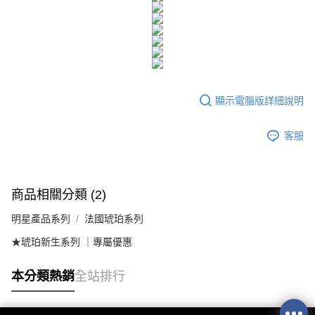
法說明評估內容。
３．安心：先確認商品／服務後，再付款。
全家取貨付款
【繳款方式說明】
1.分期款項不併入電信帳單，「大哥付你分期」於每月結算日後寄送繳費提
每筆NT$100，滿NT$500(含以上)免運費
【「AFTEE先享後付」結帳流程】
醒簡訊。
１．於結帳方式選擇「AFTEE先享後付」後，將跳轉至「AFTEE先享後付」
2.透過簡訊連結打開帳單後，可選擇「超商條碼／台灣大直營門市／銀行轉
付款後全家取貨
結帳頁面，進行簡訊認證並確認金額後，即可完成結帳。
帳／街口支付／iPASS MONEY」等通路繳費。
２．訂單成立數日內，您將收到繳費通知簡訊。
每筆NT$100，滿NT$500(含以上)免運費
３．收到繳費通知簡訊後14天內，點擊此簡訊中的連結，可透過四大超商／
【注意事項】
ATM／網路銀行／等多元方式進行付款，方視為交易完成。
顯示電腦版詳細說明
萊爾富取貨付款
1.本服務係由「台灣大哥大股份有限公司」（以下簡稱本公司）所提供，讓
※ 請注意：結帳手續完成當下不需立刻繳費，但若您需要取消訂單，請聯絡
用戶於交易時，得透過本服務購買商品或服務，並由商店將買賣／分期付款
每筆NT$100，滿NT$500(含以上)免運費
購買商品的店家。未經商家同意取消之訂單仍視為有效，需透過AFTEE先享
買賣價金債權讓與本公司後，依約使用本公司帳單繳交帳款。
後付繳納相關費用。
客服
2.基於同意付款使用「大哥付你分期」之契約關係目的，商店將以您的個人
付款後萊爾富取貨
※ 交易是否成功請以「AFTEE先享後付 」之結帳頁面顯示為準，若有關於
資料（包含姓名、電話或地址）提供予台灣大哥大進項蒐集、處理及利用，
是否繳費成功／繳費後需取消欲退款等相關疑問，請聯繫「AFTEE先享後付
每筆NT$100，滿NT$500(含以上)免運費
由本公司與您本人進行分期帳單所需資料之確認、核對及更正。
客戶支援中心」
https://netprotections.freshdesk.com/support/home
3.完整用戶服務條款，請詳閱以下連結：
https://oppay.tw/userRule
7-11取貨付款
商品相關分類 (2)
【注意事項】
１．透過由恩沛科技股份有限公司提供之「AFTEE先享後付」服務完成之交
每筆NT$100，滿NT$500(含以上)免運費
明星產品系列
法國琥珀系列
易，需依本服務之必要範圍內提供個人資料，並將交易相關給付款項請求債
權轉讓予恩沛科技股份有限公司。
付款後7-11取貨
★琥珀新生系列 ｜專屬優惠
２．關於個人資料處理事宜，請瀏覽以下網址：
每筆NT$100，滿NT$500(含以上)免運費
https://aftee.tw/terms/#terms3
３．未成年的使用者請事先徵得法定代理人或監護人之同意方可使用
本分類熱銷
全站排行
台灣【本島宅配】
「AFTEE先享後付」，若未經同意申辦者引起之損失，本公司不負相關責
任。
每筆NT$100，滿NT$500(含以上)免運費
４．使用「AFTEE先享後付」時，將依據個別帳號之用戶狀況，依本公司即